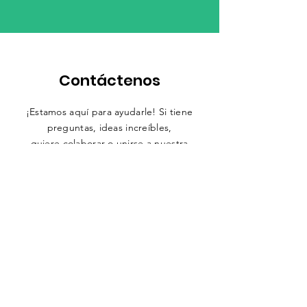
Contáctenos
¡Estamos aquí para ayudarle! Si tiene
preguntas, ideas increíbles,
quiere colaborar o unirse a nuestra
misión de cambiar vidas a través de la
lectura, no dude en comunicarse con
nosotros. Nos encanta conectarnos con
personas apasionadas que quieren hacer
del mundo un lugar mejor, ¡y usted
podría ser parte de esta historia!
Nombre de pila
*