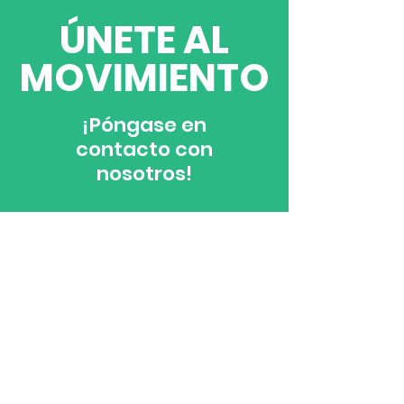
​ÚNETE AL
MOVIMIENTO
¡Póngase en
contacto con
nosotros!
Contáctenos
¡Estamos aquí para ayudarle! Si tiene
preguntas, ideas increíbles,
quiere colaborar o unirse a nuestra
misión de cambiar vidas a través de la