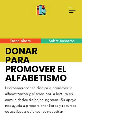
Done Ahora
Sobre nosotros
DONAR
PARA
PROMOVER EL
ALFABETISMO
Leerparacrecer se dedica a promover la
alfabetización y el amor por la lectura en
comunidades de bajos ingresos. Su apoyo
nos ayuda a proporcionar libros y recursos
educativos a quienes los necesitan.