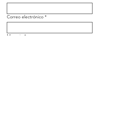
Correo electrónico
*
Mensaje
*
ENTREGAR
Dirección
168 Mosaic Oaks Cir
Playa Santa Rosa, Florida