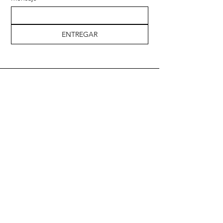
ENTREGAR
Dirección
168 Mosaic Oaks Cir
Playa Santa Rosa, Florida
Teléfono
609-202-4564
Valentina
915-227-2219
Olga