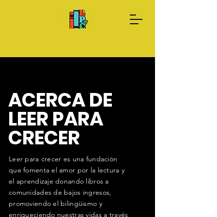
Done Ahora
Sobre nosotros
ACERCA DE
LEER PARA
CRECER
Leer para crecer es una fundación
que fomenta el amor por la lectura y
el aprendizaje donando libros a
comunidades de bajos ingresos,
promoviendo el bilingüismo y
enriqueciendo nuestras vidas a través