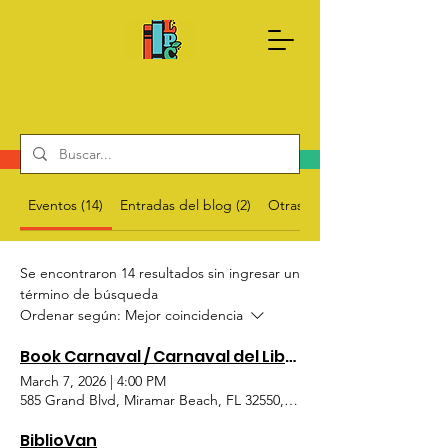
Done Ahora
Sobre nosotros
Eventos (14)
Entradas del blog (2)
Otras páginas (10)
Se encontraron 14 resultados sin ingresar un
término de búsqueda
Ordenar según:
Mejor coincidencia
Book Carnaval / Carnaval del Libro
March 7, 2026
|
4:00 PM
585 Grand Blvd, Miramar Beach, FL 32550, USA
BiblioVan